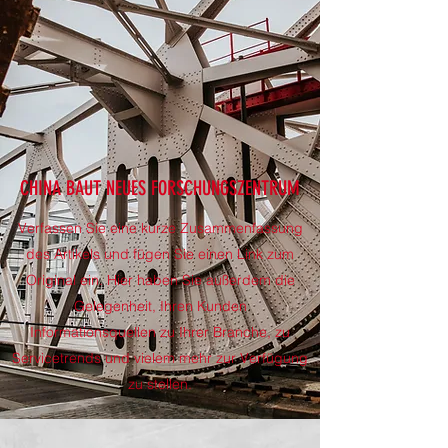
CHINA BAUT NEUES FORSCHUNGSZENTRUM
Verfassen Sie eine kurze Zusammenfassung
des Artikels und fügen Sie einen Link zum
Original ein. Hier haben Sie außerdem die
Gelegenheit, Ihren Kunden
Informationsquellen zu Ihrer Branche, zu
Servicetrends und vielem mehr zur Verfügung
zu stellen.